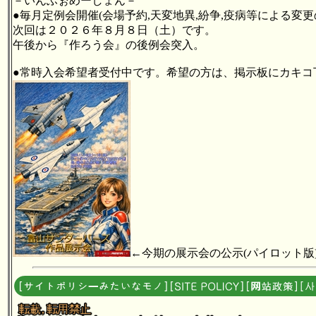
－いんふぉめーしょん－
●毎月定例会開催(会場予約,天変地異,紛争,疫病等による変更
次回は２０２６年８月８日（土）です。
午後から『作ろう会』の後例会突入。
●常時入会希望者受付中です。希望の方は、掲示板にカキコ
←今期の展示会の公示(パイロット版