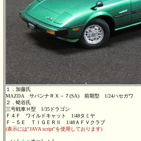
１．加藤氏
MAZDA サバンナＲＸ－７(SA) 前期型 1/24ハセガワ
２．蛯谷氏
三号戦車Ｈ型 1/35ドラゴン
Ｆ４Ｆ ワイルドキャット 1/48タミヤ
Ｆ－５Ｅ ＴＩＧＥＲⅡ 1/48ＡＦＶクラブ
(表示には"JAVA script"を使用しております)