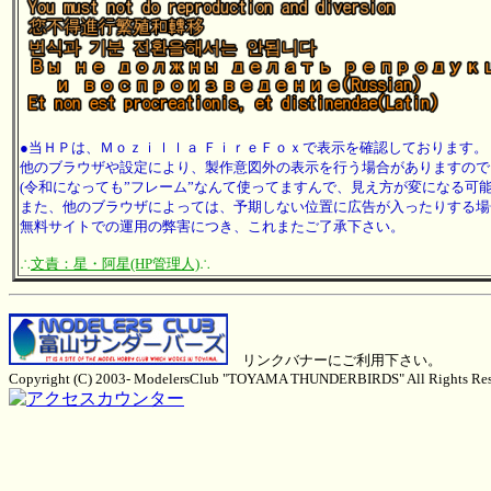
●当ＨＰは、Ｍｏｚｉｌｌａ ＦｉｒｅＦｏｘで表示を確認しております。
他のブラウザや設定により、製作意図外の表示を行う場合がありますので
(令和になっても”フレーム”なんて使ってますんで、見え方が変になる可
また、他のブラウザによっては、予期しない位置に広告が入ったりする場
無料サイトでの運用の弊害につき、これまたご了承下さい。
∴
文責：星・阿星(HP管理人)
∴
リンクバナーにご利用下さい。
Copyright (C) 2003- ModelersClub "TOYAMA THUNDERBIRDS" All Rights Res